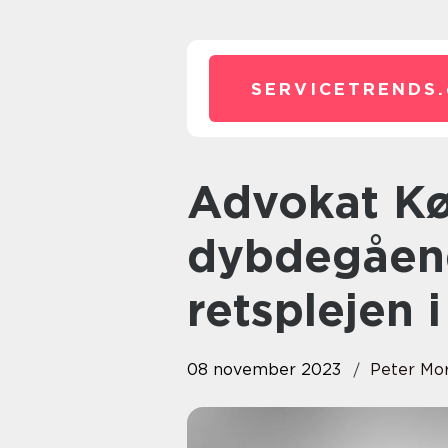
SERVICETRENDS.
Advokat Køge: En
dybdegåend
retsplejen 
08 november 2023
Peter Mo