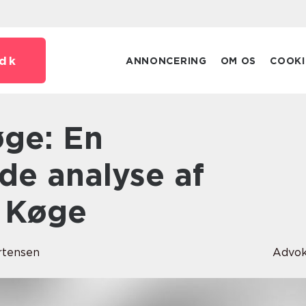
dk
ANNONCERING
OM OS
COOKI
e analyse af
i Køge
rtensen
Advok