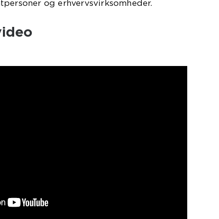
tpersoner og erhvervsvirksomheder.
video