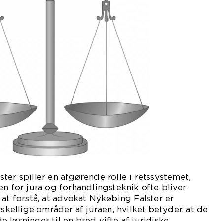
ter spiller en afgørende rolle i retssystemet,
en for jura og forhandlingsteknik ofte bliver
 at forstå, at advokat Nykøbing Falster er
rskellige områder af juraen, hvilket betyder, at de
 løsninger til en bred vifte af juridiske