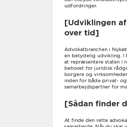
udfordringer.
[Udviklingen a
over tid]
Advokatbranchen i Nykøbi
en betydelig udvikling. I
at repræsentere staten i
behovet for juridisk rådg
borgere og virksomheder.
inden for både privat- o
samarbejdspartner for m
[Sådan finder 
At finde den rette advoka
samarbejde. Når du skal v