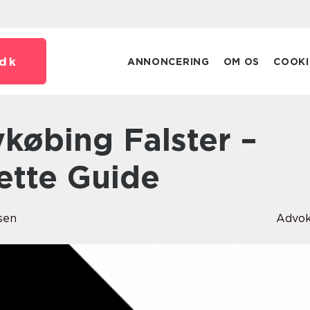
dk
ANNONCERING
OM OS
COOKI
tte Guide
sen
Advok