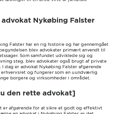
f advokat Nykøbing Falster
ng Falster har en rig historie og har gennemgået
 begyndelsen blev advokater primært anvendt til
 retssager. Som samfundet udviklede sig og
ivning steg, blev advokater også brugt af private
 I dag er advokat Nykøbing Falster afgørende
g erhvervsret og fungerer som en uundværlig
ange borgere og virksomheder i området.
du den rette advokat]
t er afgørende for at sikre et godt og effektivt
ælge en advokat i Nykøbing Falster, er det