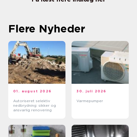
Flere Nyheder
01. august 2026
30. juli 2026
Autoriseret selektiv
Varmepumper
nedbrydning: sikker og
ansvarlig renovering