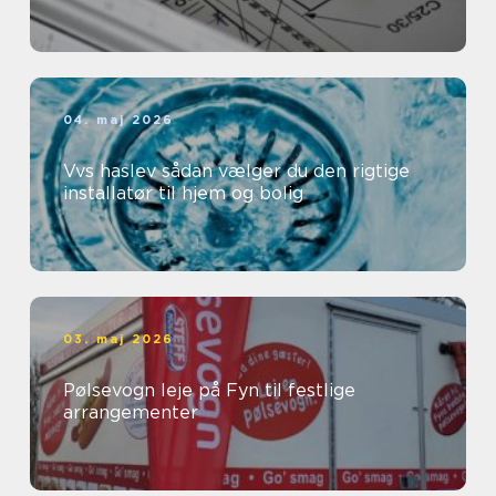
04. maj 2026
Vvs haslev sådan vælger du den rigtige
installatør til hjem og bolig
03. maj 2026
Pølsevogn leje på Fyn til festlige
arrangementer