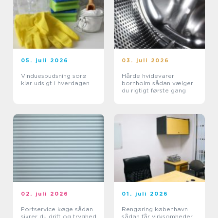
05. juli 2026
03. juli 2026
Vinduespudsning sorø
Hårde hvidevarer
klar udsigt i hverdagen
bornholm sådan vælger
du rigtigt første gang
02. juli 2026
01. juli 2026
Portservice køge sådan
Rengøring københavn
sikrer du drift og tryghed
sådan får virksomheder