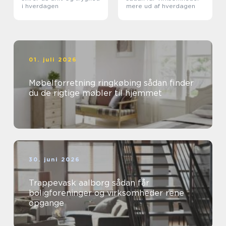
i hverdagen
mere ud af hverdagen
01. juli 2026
Møbelforretning ringkøbing sådan finder
du de rigtige møbler til hjemmet
30. juni 2026
Trappevask aalborg sådan får
boligforeninger og virksomheder rene
opgange