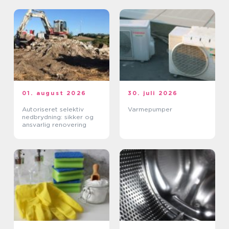
01. august 2026
30. juli 2026
Autoriseret selektiv
Varmepumper
nedbrydning: sikker og
ansvarlig renovering