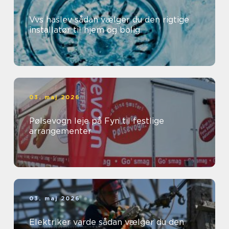
Vvs haslev sådan vælger du den rigtige
installatør til hjem og bolig
03. maj 2026
Pølsevogn leje på Fyn til festlige
arrangementer
03. maj 2026
Elektriker varde sådan vælger du den