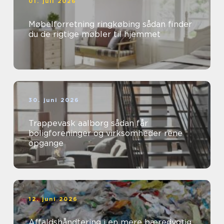
01. juli 2026
Møbelforretning ringkøbing sådan finder
du de rigtige møbler til hjemmet
30. juni 2026
Trappevask aalborg sådan får
boligforeninger og virksomheder rene
opgange
12. juni 2026
Affaldshåndtering i en mere bæredygtig