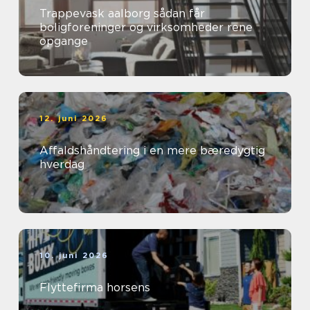
Trappevask aalborg sådan får
boligforeninger og virksomheder rene
opgange
12. juni 2026
Affaldshåndtering i en mere bæredygtig
hverdag
10. juni 2026
Flyttefirma horsens