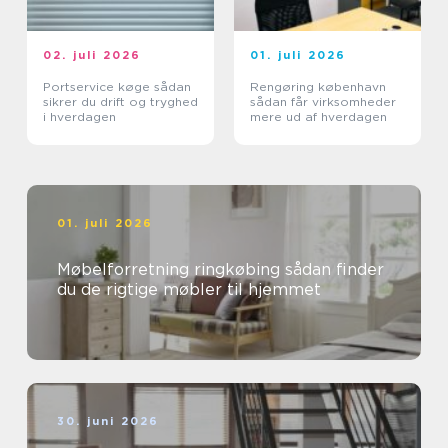
02. juli 2026
01. juli 2026
Portservice køge sådan
Rengøring københavn
sikrer du drift og tryghed
sådan får virksomheder
i hverdagen
mere ud af hverdagen
01. juli 2026
Møbelforretning ringkøbing sådan finder
du de rigtige møbler til hjemmet
30. juni 2026