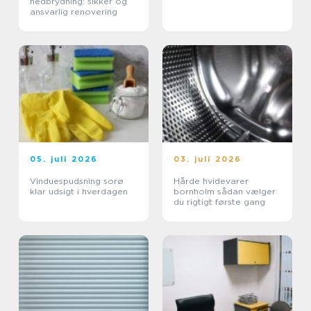
nedbrydning: sikker og
ansvarlig renovering
05. juli 2026
03. juli 2026
Vinduespudsning sorø
Hårde hvidevarer
klar udsigt i hverdagen
bornholm sådan vælger
du rigtigt første gang