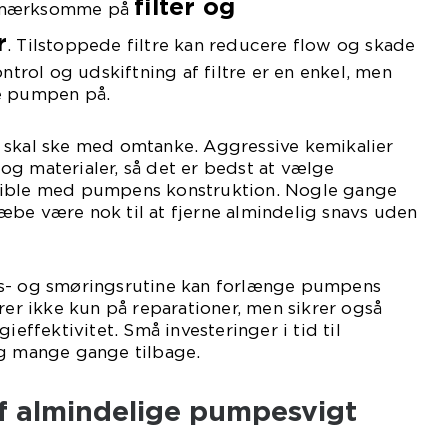
filter og
opmærksomme på
r
. Tilstoppede filtre kan reducere flow og skade
rol og udskiftning af filtre er en enkel, men
e pumpen på.
 skal ske med omtanke. Aggressive kemikalier
g materialer, så det er bedst at vælge
tible med pumpens konstruktion. Nogle gange
æbe være nok til at fjerne almindelig snavs uden
gs- og smøringsrutine kan forlænge pumpens
rer ikke kun på reparationer, men sikrer også
ieffektivitet. Små investeringer i tid til
ig mange gange tilbage.
f almindelige pumpesvigt