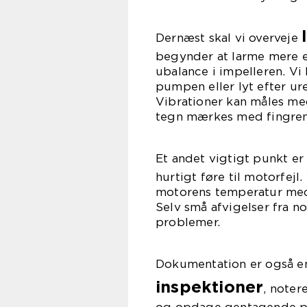
Dernæst skal vi overveje
begynder at larme mere en
ubalance i impelleren. V
pumpen eller lyt efter ur
Vibrationer kan måles med
tegn mærkes med fingren
Et andet vigtigt punkt e
hurtigt føre til motorfej
motorens temperatur med 
Selv små afvigelser fra 
problemer.
Dokumentation er også en
inspektioner
, noter