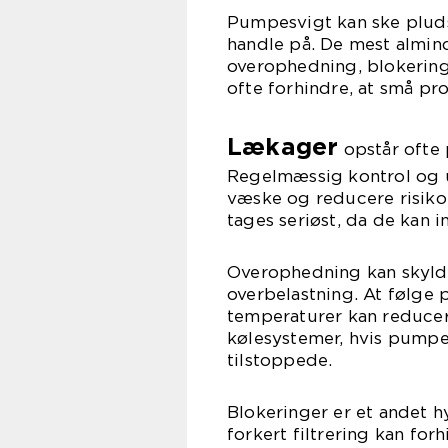
Pumpesvigt kan ske pludse
handle på. De mest almin
overophedning, blokeringe
ofte forhindre, at små pro
Lækager
opstår ofte 
Regelmæssig kontrol og u
væske og reducere risiko
tages seriøst, da de kan 
Overophedning kan skylde
overbelastning. At følge 
temperaturer kan reducere
kølesystemer, hvis pumpen
tilstoppede.
Blokeringer er et andet 
forkert filtrering kan for