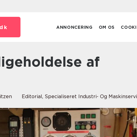
dk
ANNONCERING
OM OS
COOKI
itzen
Editorial
,
Specialiseret Industri- Og Maskinserv