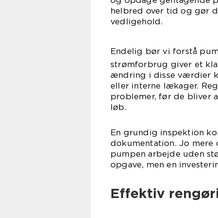
og opdage gentagende pr
helbred over tid og gør 
vedligehold.
Endelig bør vi forstå p
strømforbrug giver et kla
ændring i disse værdier k
eller interne lækager. R
problemer, før de bliver 
løb.
En grundig inspektion ko
dokumentation. Jo mere o
pumpen arbejde uden størr
opgave, men en investeri
Effektiv rengø