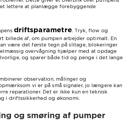
oblemer. Dette giver et overblik over pumpens
det lettere at planlægge forebyggende
driftsparametre
umpens
. Tryk, flow og
rt billede af, om pumpen arbejder optimalt. En
an være det første tegn på slitage, blokeringer
egelmæssig overvågning hjælper med at opdage
alvorlige, og sparer både tid og penge i det lange
mbinerer observation, målinger og
pmærksom vi er på små signaler, jo længere kan
e reparationer. Det er ikke kun en teknisk
ng i driftssikkerhed og økonomi.
ring og smøring af pumper