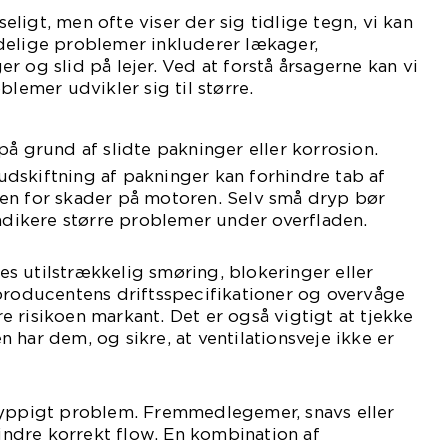
ligt, men ofte viser der sig tidlige tegn, vi kan
delige problemer inkluderer lækager,
r og slid på lejer. Ved at forstå årsagerne kan vi
blemer udvikler sig til større.
på grund af slidte pakninger eller korrosion.
dskiftning af pakninger kan forhindre tab af
en for skader på motoren. Selv små dryp bør
indikere større problemer under overfladen.
s utilstrækkelig smøring, blokeringer eller
producentens driftsspecifikationer og overvåge
 risikoen markant. Det er også vigtigt at tjekke
 har dem, og sikre, at ventilationsveje ikke er
hyppigt problem. Fremmedlegemer, snavs eller
hindre korrekt flow. En kombination af