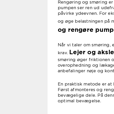
Rengøring og smøring er t
pumpen ser ren ud udefra
påvirke ydeevnen. For eks
og øge belastningen på m
og rengøre pump
Når vi taler om smøring,
Lejer og aksle
krav.
smøring øger friktionen o
overophedning og lækager
anbefalinger nøje og kon
En praktisk metode er at
Først afmonteres og rengø
bevægelige dele. På denne
optimal bevægelse.