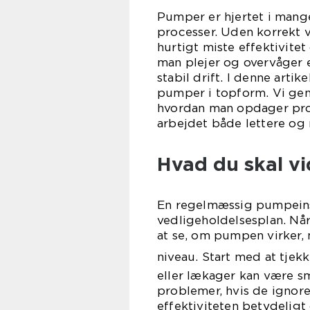
Pumper er hjertet i mange
processer. Uden korrekt 
hurtigt miste effektivitet
man plejer og overvåger 
stabil drift. I denne arti
pumper i topform. Vi gen
hvordan man opdager prob
arbejdet både lettere og 
Hvad du skal v
En regelmæssig pumpeins
vedligeholdelsesplan. Når
at se, om pumpen virker, 
niveau. Start med at tjek
eller lækager kan være små
problemer, hvis de ignor
effektiviteten betydeligt