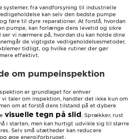
 systemer, fra vandforsyning til industrielle
vedligeholdelse kan selv den bedste pumpe
 og føre til dyre reparationer. At forstå, hvordan
en pumpe, kan forlænge dens levetid og sikre
kel ser vi nærmere på, hvordan du kan holde dine
nemgår de vigtigste vedligeholdelsesmetoder,
lemer tidligt, og hvilke rutiner der gør
mere effektivt.
ide om pumpeinspektion
pektion er grundlaget for enhver
 vi taler om inspektion, handler det ikke kun om
men om at forstå dens tilstand på et dybere
visuelle tegn på slid
ke
. Sprækker, rust
 i starten, men kan hurtigt udvikle sig til større
eres. Selv små utætheder kan reducere
 og øge energiforbruget.