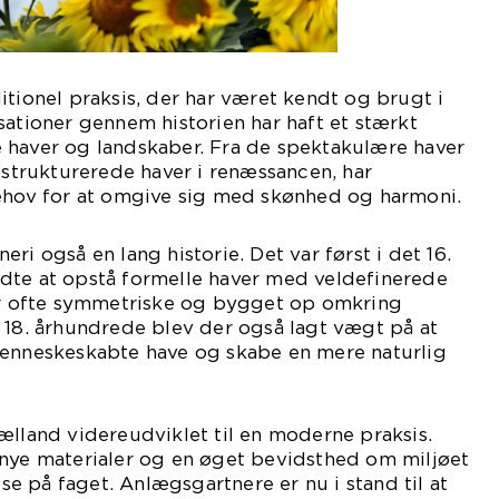
itionel praksis, der har været kendt og brugt i
sationer gennem historien har haft et stærkt
 haver og landskaber. Fra de spektakulære haver
e strukturerede haver i renæssancen, har
behov for at omgive sig med skønhed og harmoni.
ri også en lang historie. Det var først i det 16.
dte at opstå formelle haver med veldefinerede
var ofte symmetriske og bygget op omkring
 18. århundrede blev der også lagt vægt på at
menneskeskabte have og skabe en mere naturlig
ælland videreudviklet til en moderne praksis.
 nye materialer og en øget bevidsthed om miljøet
else på faget. Anlægsgartnere er nu i stand til at