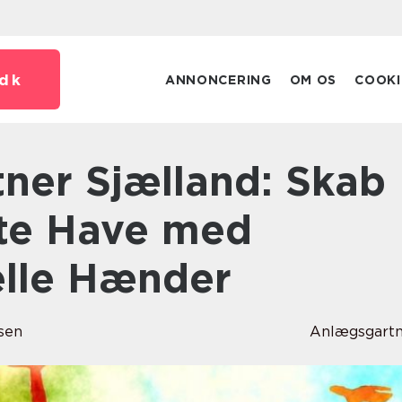
dk
ANNONCERING
OM OS
COOKI
te Have med
elle Hænder
sen
Anlægsgart