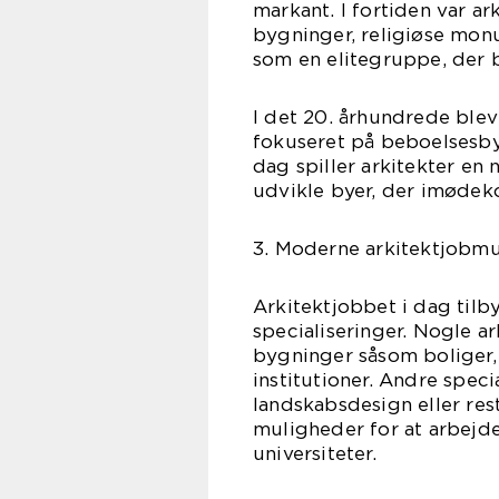
markant. I fortiden var a
bygninger, religiøse mon
som en elitegruppe, der b
I det 20. århundrede ble
fokuseret på beboelsesbyg
dag spiller arkitekter en
udvikle byer, der imøde
3. Moderne arkitektjobm
Arkitektjobbet i dag tilb
specialiseringer. Nogle a
bygninger såsom boliger, 
institutioner. Andre speci
landskabsdesign eller res
muligheder for at arbejd
universiteter.