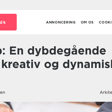
dk
ANNONCERING
OM OS
COOKI
n kreativ og dynamis
sen
Arkit