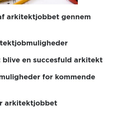
 af arkitektjobbet gennem
itektjobmuligheder
t blive en succesfuld arkitekt
smuligheder for kommende
r arkitektjobbet