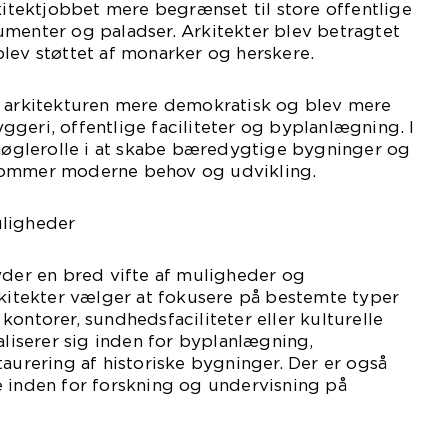
rkitektjobbet mere begrænset til store offentlige
umenter og paladser. Arkitekter blev betragtet
lev støttet af monarker og herskere.
v arkitekturen mere demokratisk og blev mere
geri, offentlige faciliteter og byplanlægning. I
 nøglerolle i at skabe bæredygtige bygninger og
kommer moderne behov og udvikling.
uligheder
yder en bred vifte af muligheder og
rkitekter vælger at fokusere på bestemte typer
kontorer, sundhedsfaciliteter eller kulturelle
aliserer sig inden for byplanlægning,
taurering af historiske bygninger. Der er også
e inden for forskning og undervisning på