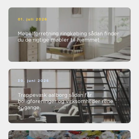
01. juli 2026
Møbelforretning ringkøbing sådan finder
du de rigtige møbler til hjemmet
30. juni 2026
Trappevask aalborg sådan får
boligforeninger og virksomheder rene
opgange