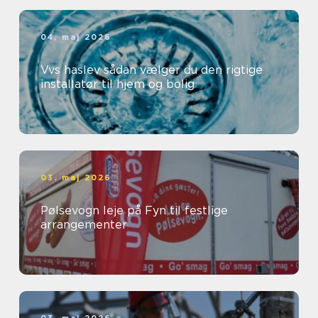
04. maj 2026
Vvs haslev sådan vælger du den rigtige
installatør til hjem og bolig
03. maj 2026
Pølsevogn leje på Fyn til festlige
arrangementer
03. maj 2026