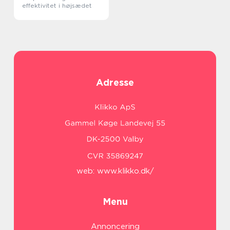
effektivitet i højsædet
Adresse
web:
www.klikko.dk/
Menu
Annoncering