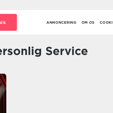
dk
ANNONCERING
OM OS
COOKI
ersonlig Service