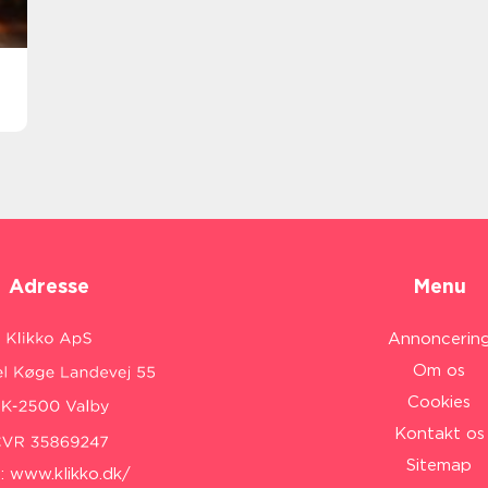
Adresse
Menu
Annoncerin
Om os
Cookies
Kontakt os
Sitemap
:
www.klikko.dk/