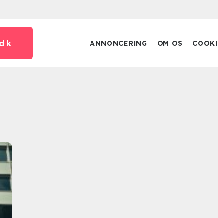
dk
ANNONCERING
OM OS
COOKI
s