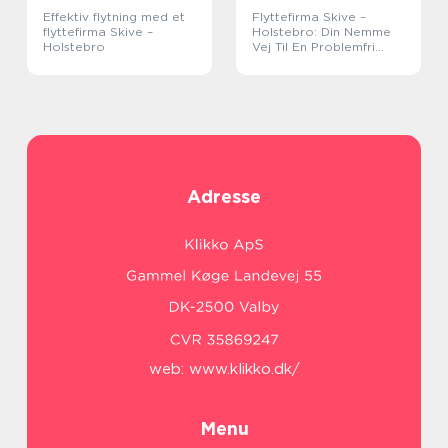
Effektiv flytning med et
Flyttefirma Skive –
flyttefirma Skive –
Holstebro: Din Nemme
Holstebro
Vej Til En Problemfri
Flytning
Adresse
web:
www.klikko.dk/
Menu