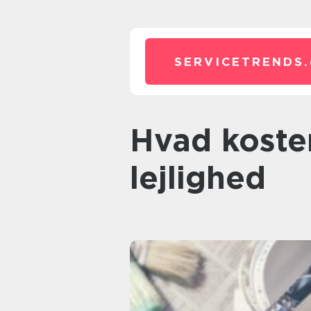
SERVICETRENDS.
hvad koster det at få malet en
lejlighed