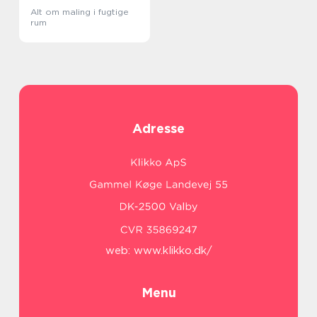
Alt om maling i fugtige
rum
Adresse
web:
www.klikko.dk/
Menu