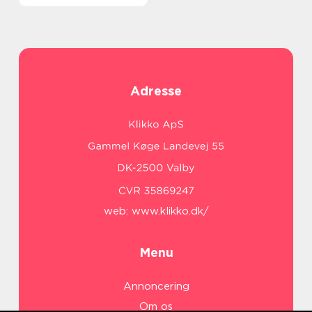
Adresse
web:
www.klikko.dk/
Menu
Annoncering
Om os