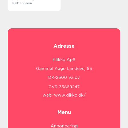
København
Adresse
web:
www.klikko.dk/
Menu
Annoncering