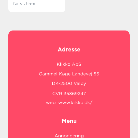
for dit hjem
Adresse
web:
www.klikko.dk/
Menu
Annoncering