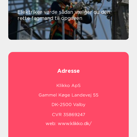
Elektriker varde sådan vælger du den
rette fagmand til opgaven
Adresse
web:
www.klikko.dk/