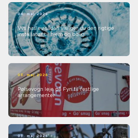
04. maj 2026
Vvs haslev sådan vælger du den rigtige
installatør til hjem og bolig
03. maj 2026
Pølsevogn leje på Fyn til festlige
arrangementer
03. maj 2026