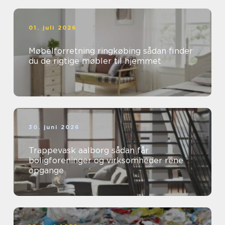
01. juli 2026
Møbelforretning ringkøbing sådan finder
du de rigtige møbler til hjemmet
30. juni 2026
Trappevask aalborg sådan får
boligforeninger og virksomheder rene
opgange