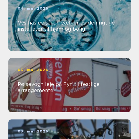
04. maj 2026
Vvs haslev sådan vælger du den rigtige
installatør til hjem og bolig
03. maj 2026
Pølsevogn leje på Fyn til festlige
arrangementer
03. maj 2026