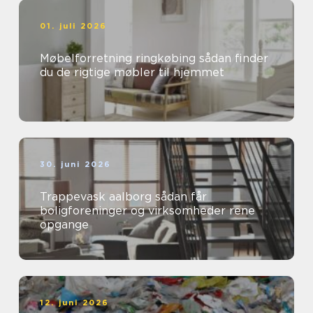
01. juli 2026
Møbelforretning ringkøbing sådan finder
du de rigtige møbler til hjemmet
30. juni 2026
Trappevask aalborg sådan får
boligforeninger og virksomheder rene
opgange
12. juni 2026