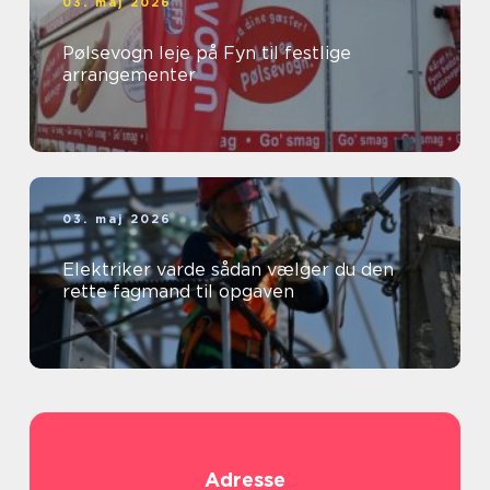
03. maj 2026
Pølsevogn leje på Fyn til festlige
arrangementer
03. maj 2026
Elektriker varde sådan vælger du den
rette fagmand til opgaven
Adresse