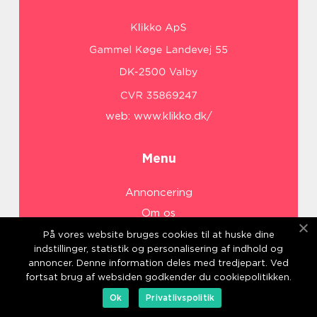
web:
www.klikko.dk/
Menu
Annoncering
Om os
Cookies
På vores website bruges cookies til at huske dine
indstillinger, statistik og personalisering af indhold og
Kontakt os
annoncer. Denne information deles med tredjepart. Ved
Sitemap
fortsat brug af websiden godkender du cookiepolitikken.
Ok
Privatlivspolitik