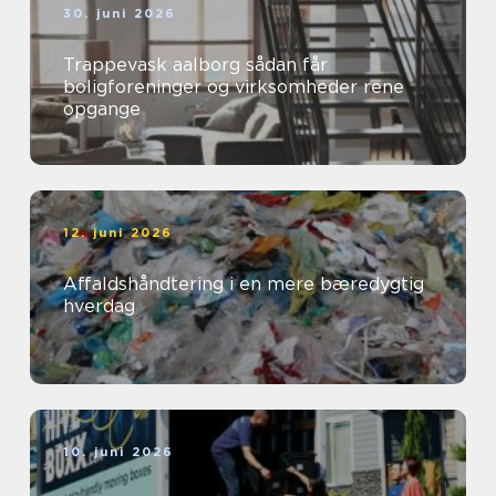
30. juni 2026
Trappevask aalborg sådan får
boligforeninger og virksomheder rene
opgange
12. juni 2026
Affaldshåndtering i en mere bæredygtig
hverdag
10. juni 2026