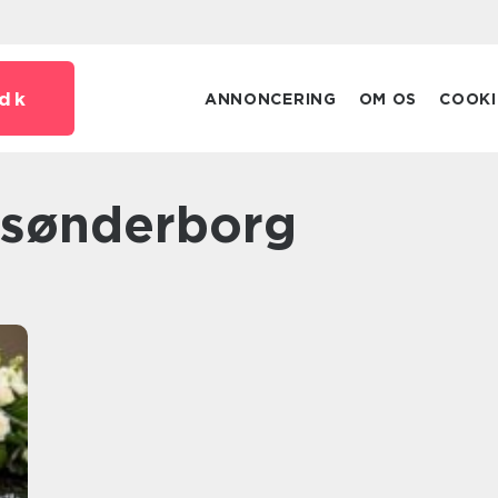
dk
ANNONCERING
OM OS
COOKI
 sønderborg