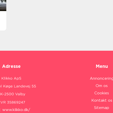
Adresse
Menu
Annoncerin
Om os
Cookies
Kontakt os
Sitemap
:
www.klikko.dk/