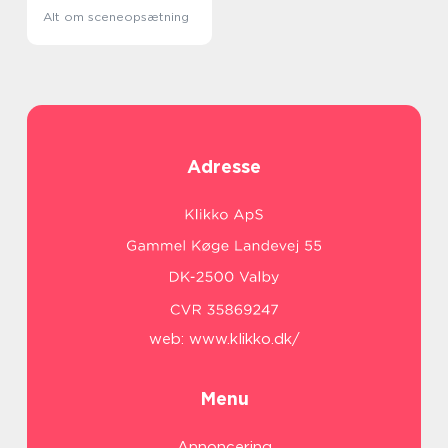
Alt om sceneopsætning
Adresse
web:
www.klikko.dk/
Menu
Annoncering