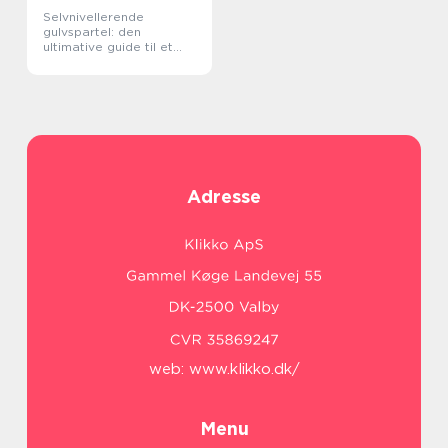
Selvnivellerende
gulvspartel: den
ultimative guide til et
fejlfrit gulv
Adresse
web:
www.klikko.dk/
Menu